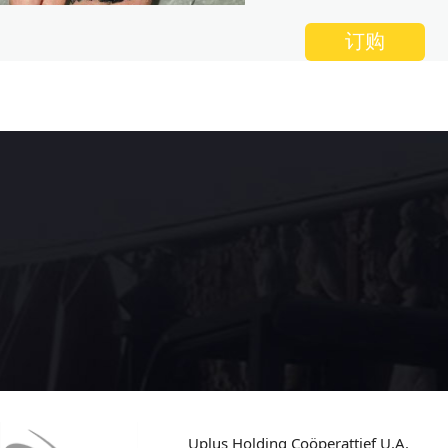
订购
Uplus Holding Coöperattief U.A.