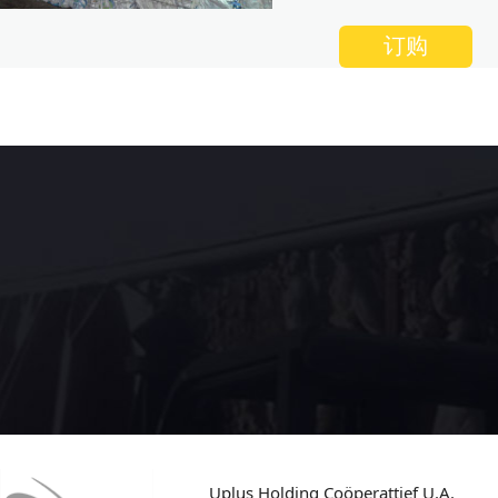
订购
Uplus Holding Coöperattief U.A.